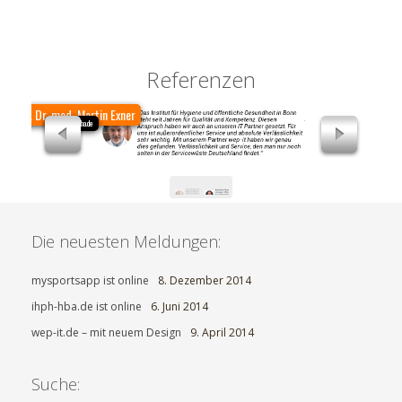
es heute längst
Mehr Informationen
Referenzen
Prof. Dr. med. Martin Exner
www.ihph-hba.de
Die neuesten Meldungen:
mysportsapp ist online
8. Dezember 2014
ihph-hba.de ist online
6. Juni 2014
wep-it.de – mit neuem Design
9. April 2014
Suche: