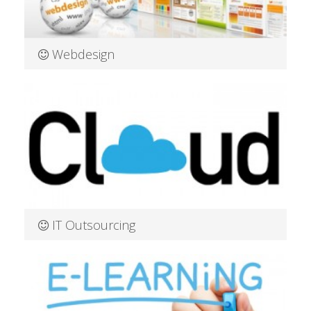
Webdesign
Individuelles Design … … ganz nach Ihren Wünschen
Mehr Informationen
IT Outsourcing
Software & IT Consulting aus Dresden Sie kennen Ihr
Ziel? Wir entw
Mehr Informationen